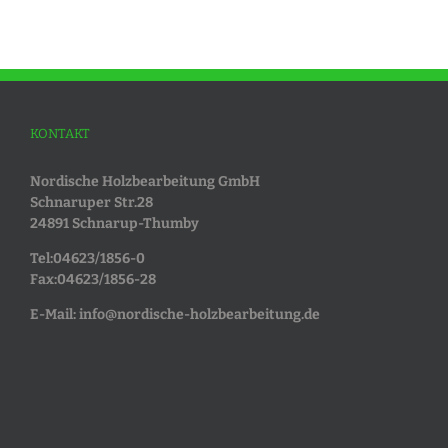
KONTAKT
Nordische Holzbearbeitung GmbH
Schnaruper Str.28
24891 Schnarup-Thumby
Tel:04623/1856-0
Fax:04623/1856-28
E-Mail:
info@nordische-holzbearbeitung.de