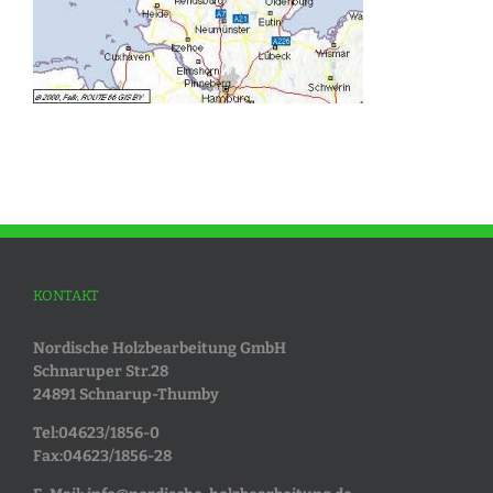
KONTAKT
Nordische Holzbearbeitung GmbH
Schnaruper Str.28
24891 Schnarup-Thumby
Tel:04623/1856-0
Fax:04623/1856-28