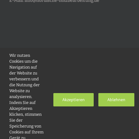
E-Mail:
info@nordische-holzbearbeitung.de
RECHTLICHES
Wir nutzen
Cookies um die
Navigation auf
Anfahrt
der Website zu
verbessern und
Datenschutz
die Nutzung der
Website zu
Impressum
analysieren.
Akzeptieren
Ablehnen
Indem Sie auf
Akzeptieren
klicken, stimmen
Sie der
Speicherung von
Cookies auf Ihrem
Gerät zu.
Copyright 2022 Nordische Holzbearbeitung | All Rights Reserved |