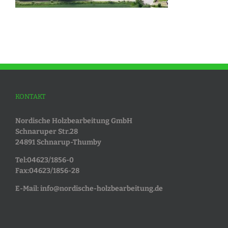
KONTAKT
Nordische Holzbearbeitung GmbH
Schnaruper Str.28
24891 Schnarup-Thumby
Tel:04623/1856-0
Fax:04623/1856-28
E-Mail:
info@nordische-holzbearbeitung.de